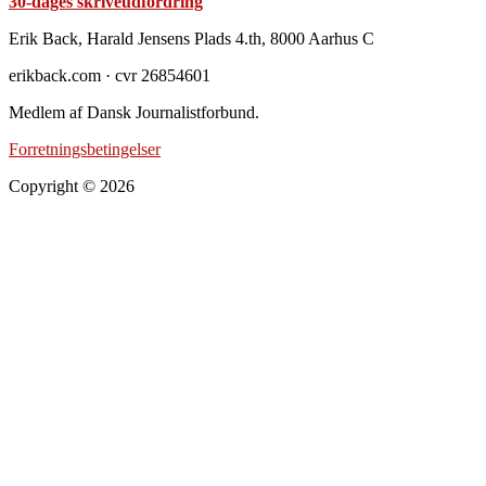
30-dages skriveudfordring
Footer
Erik Back, Harald Jensens Plads 4.th, 8000 Aarhus C
erikback.com · cvr 26854601
Medlem af Dansk Journalistforbund.
Forretningsbetingelser
Copyright © 2026