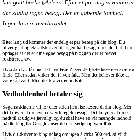
kan godt huske følelsen. Efter et par dages venten er
der stadig ingen besøg. Der er gabende tomhed.
Ingen læsere overhovedet.
Efter lang tid kommer der endelig et par besøg på din blog. Du
bliver glad og ekstatisk over at nogen har besøgt din side. Indtil du
opdager at det er dine egne besøg på bloggen der er blevet
registreret. Øv.
Hvordan f… får man fat i en læser? Især de første læsere er svære at
finde. Eller sådan virker det i hvert fald. Men det behøver ikke at
være så svært. Men det kræver en indsats.
Vedholdenhed betaler sig
Søgemaskinerne vil før eller siden henvise læsere til din blog. Men
det kræver at du leverer værdi regelmæssigt. Det betyder at du er
nødt til at udgive jævnligt og du skal have en vis mængde indhold
på din blog før Google anser den for seriøs og værdifuld.
Hvis du skriver to blogindlæg om ugen á cirka 500 ord, så vil du