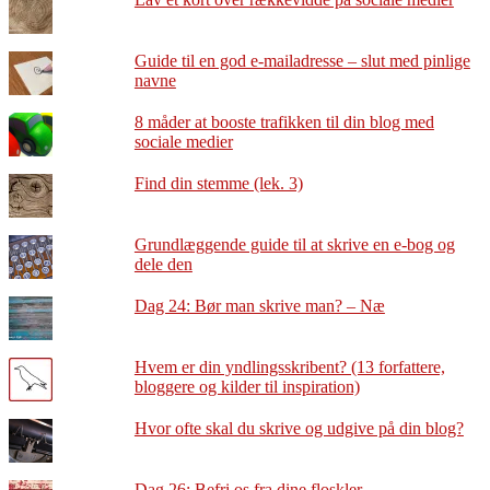
Guide til en god e-mailadresse – slut med pinlige
navne
8 måder at booste trafikken til din blog med
sociale medier
Find din stemme (lek. 3)
Grundlæggende guide til at skrive en e-bog og
dele den
Dag 24: Bør man skrive man? – Næ
Hvem er din yndlingsskribent? (13 forfattere,
bloggere og kilder til inspiration)
Hvor ofte skal du skrive og udgive på din blog?
Dag 26: Befri os fra dine floskler