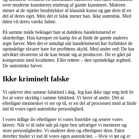
over moderne kunstneres misbrug af gamle kunstnere. Maleren
mener at de stjæler brudstykker af klassisk kunst og gør dem til en
del af deres eget. Men det er falsk mener han. Ikke autentisk. Med
tiden vil deres værke falme.
På samme måde beklager han at datidens handelsmænd er
uhæderlige. Han kæmper en kamp for at finde de gamle maleres
ægte farver. Men det er umuligt når handelsmænd har forfalsket de
oprindelige råvarer bare for profittens skyld. Med andre ord: De har
udviklet råvarerne så de kan betale sig at producere. De er gået på
kompromis med kvaliteten. Eller rettere – den oprindelige ægthed.
De autentiske farver.
Ikke kriminelt falske
Vi oplever den samme falskhed i dag. Jeg kan ikke sige mig helt fri
for at være skyldig i samme falskhed. Vi lærer af andre. Dét at
efterligne mennesker vi ser op til, er en del af processen mod at finde
ind til vores egen autentiske personlighed.
I vores tidlige liv efterligner vi vores forældre og senere vores
lærere. Når vi til sidst står på egne ben udvælger vi mentorer og
store personligheder. Vi studerer dem og efterligner dem. Først
derefter finder vi ind til vores egen autenticitet. – Hvis vi tør og er