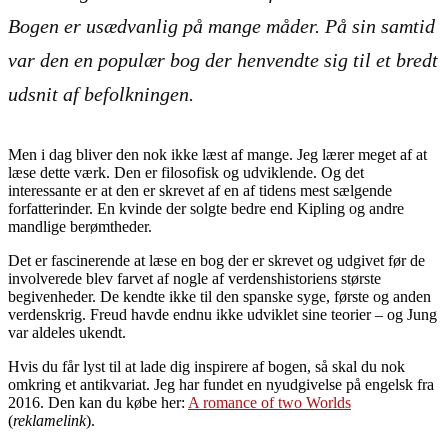
Bogen er usædvanlig på mange måder. På sin samtid
var den en populær bog der henvendte sig til et bredt
udsnit af befolkningen.
Men i dag bliver den nok ikke læst af mange. Jeg lærer meget af at
læse dette værk. Den er filosofisk og udviklende. Og det
interessante er at den er skrevet af en af tidens mest sælgende
forfatterinder. En kvinde der solgte bedre end Kipling og andre
mandlige berømtheder.
Det er fascinerende at læse en bog der er skrevet og udgivet før de
involverede blev farvet af nogle af verdenshistoriens største
begivenheder. De kendte ikke til den spanske syge, første og anden
verdenskrig. Freud havde endnu ikke udviklet sine teorier – og Jung
var aldeles ukendt.
Hvis du får lyst til at lade dig inspirere af bogen, så skal du nok
omkring et antikvariat. Jeg har fundet en nyudgivelse på engelsk fra
2016. Den kan du købe her:
A romance of two Worlds
(
reklamelink
).