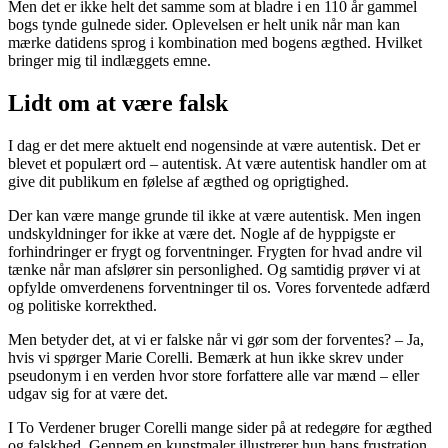
Men det er ikke helt det samme som at bladre i en 110 år gammel
bogs tynde gulnede sider. Oplevelsen er helt unik når man kan
mærke datidens sprog i kombination med bogens ægthed. Hvilket
bringer mig til indlæggets emne.
Lidt om at være falsk
I dag er det mere aktuelt end nogensinde at være autentisk. Det er
blevet et populært ord – autentisk. At være autentisk handler om at
give dit publikum en følelse af ægthed og oprigtighed.
Der kan være mange grunde til ikke at være autentisk. Men ingen
undskyldninger for ikke at være det. Nogle af de hyppigste er
forhindringer er frygt og forventninger. Frygten for hvad andre vil
tænke når man afslører sin personlighed. Og samtidig prøver vi at
opfylde omverdenens forventninger til os. Vores forventede adfærd
og politiske korrekthed.
Men betyder det, at vi er falske når vi gør som der forventes? – Ja,
hvis vi spørger Marie Corelli. Bemærk at hun ikke skrev under
pseudonym i en verden hvor store forfattere alle var mænd – eller
udgav sig for at være det.
I To Verdener bruger Corelli mange sider på at redegøre for ægthed
og falskhed. Gennem en kunstmaler illustrerer hun hans frustration