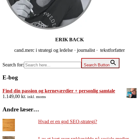
ERIK BACK
cand.merc i strategi og ledelse · journalist · tekstforfatter
Search for:
Search Button
E-bog
Find din passion og kerneværdier + personlig samtale
1.149,00
kr.
inkl. moms
Andre læser…
Hvad er en god SEO-strategi?
Lav et kort over rækkevidde på sociale medier