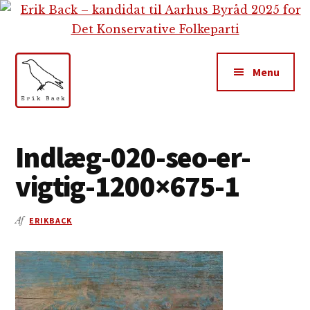
Additional
Skip
Gå
Skip
til
direkte
to
menu
indhold
til
footer
primær
Menu
sidebar
Erik
Tekstforfatter,
Back
content
Indlæg-020-seo-er-
creation,
vigtig-1200×675-1
blog,
e-
mail,
Af
ERIKBACK
sociale
medier