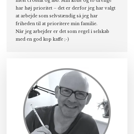
mest crossfit og løb. Min kone og to drenge
har høj prioritet – det er derfor jeg har valgt
at arbejde som selvstændig så jeg har
friheden til at prioritere min familie.
Når jeg arbejder er det som regel i selskab
med en god kop kaffe ;-)
Primær
Sidebar