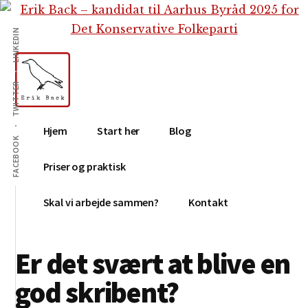
Additional
Skip
Gå
Skip
til
direkte
to
menu
LINKEDIN
indhold
til
footer
primær
sidebar
TWITTER
Erik
Tekstforfatter,
Hjem
Start her
Blog
Back
content
FACEBOOK
creation,
Priser og praktisk
blog,
e-
Skal vi arbejde sammen?
Kontakt
mail,
sociale
Er det svært at blive en
medier
god skribent?