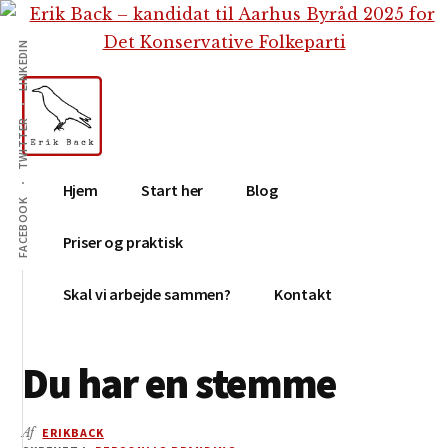
Additional
Skip
Gå
Skip
til
direkte
to
menu
LINKEDIN
indhold
til
footer
primær
sidebar
TWITTER
Erik
Tekstforfatter,
Hjem
Start her
Blog
Back
content
FACEBOOK
creation,
Priser og praktisk
blog,
e-
Skal vi arbejde sammen?
Kontakt
mail,
sociale
Du har en stemme
medier
Af
ERIKBACK