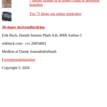
7 stærke grunde til at bruge e-mail til personlig
branding
Top 75 blogs om online marketing
30-dages skriveudfordring
Footer
Erik Back, Harald Jensens Plads 4.th, 8000 Aarhus C
erikback.com · cvr 26854601
Medlem af Dansk Journalistforbund.
Forretningsbetingelser
Copyright © 2026