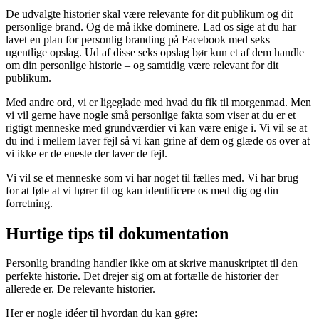
De udvalgte historier skal være relevante for dit publikum og dit
personlige brand. Og de må ikke dominere. Lad os sige at du har
lavet en plan for personlig branding på Facebook med seks
ugentlige opslag. Ud af disse seks opslag bør kun et af dem handle
om din personlige historie – og samtidig være relevant for dit
publikum.
Med andre ord, vi er ligeglade med hvad du fik til morgenmad. Men
vi vil gerne have nogle små personlige fakta som viser at du er et
rigtigt menneske med grundværdier vi kan være enige i. Vi vil se at
du ind i mellem laver fejl så vi kan grine af dem og glæde os over at
vi ikke er de eneste der laver de fejl.
Vi vil se et menneske som vi har noget til fælles med. Vi har brug
for at føle at vi hører til og kan identificere os med dig og din
forretning.
Hurtige tips til dokumentation
Personlig branding handler ikke om at skrive manuskriptet til den
perfekte historie. Det drejer sig om at fortælle de historier der
allerede er. De relevante historier.
Her er nogle idéer til hvordan du kan gøre: