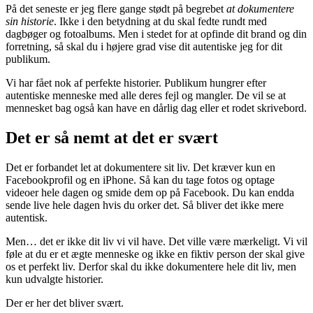
På det seneste er jeg flere gange stødt på begrebet
at dokumentere
sin historie
. Ikke i den betydning at du skal fedte rundt med
dagbøger og fotoalbums. Men i stedet for at opfinde dit brand og din
forretning, så skal du i højere grad vise dit autentiske jeg for dit
publikum.
Vi har fået nok af perfekte historier. Publikum hungrer efter
autentiske menneske med alle deres fejl og mangler. De vil se at
mennesket bag også kan have en dårlig dag eller et rodet skrivebord.
Det er så nemt at det er svært
Det er forbandet let at dokumentere sit liv. Det kræver kun en
Facebookprofil og en iPhone. Så kan du tage fotos og optage
videoer hele dagen og smide dem op på Facebook. Du kan endda
sende live hele dagen hvis du orker det. Så bliver det ikke mere
autentisk.
Men… det er ikke dit liv vi vil have. Det ville være mærkeligt. Vi vil
føle at du er et ægte menneske og ikke en fiktiv person der skal give
os et perfekt liv. Derfor skal du ikke dokumentere hele dit liv, men
kun udvalgte historier.
Der er her det bliver svært.