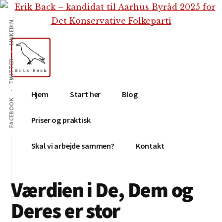
Additional
Skip
Gå
Skip
til
direkte
to
menu
LINKEDIN
indhold
til
footer
primær
sidebar
TWITTER
Erik
Tekstforfatter,
Hjem
Start her
Blog
Back
content
FACEBOOK
creation,
Priser og praktisk
blog,
e-
Skal vi arbejde sammen?
Kontakt
mail,
sociale
Værdien i De, Dem og
medier
Deres er stor