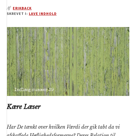
Af
ERIKBACK
SKREVET I:
LAVE INDHOLD
Kære Læser
Har De tænkt over hvilken Værdi der gik tabt da vi
afskaffede Høflighedsformerne? Deres Relation til