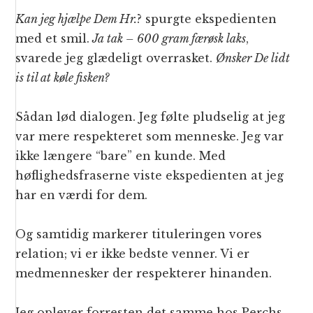
Kan jeg hjælpe Dem Hr.
? spurgte ekspedienten
med et smil.
Ja tak – 600 gram færøsk laks
,
svarede jeg glædeligt overrasket.
Ønsker De lidt
is til at køle fisken?
Sådan lød dialogen. Jeg følte pludselig at jeg
var mere respekteret som menneske. Jeg var
ikke længere “bare” en kunde. Med
høflighedsfraserne viste ekspedienten at jeg
har en værdi for dem.
Og samtidig markerer tituleringen vores
relation; vi er ikke bedste venner. Vi er
medmennesker der respekterer hinanden.
Jeg oplever forresten det samme hos Perchs