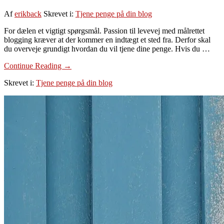
Af
erikback
Skrevet i:
Tjene penge på din blog
For dælen et vigtigt spørgsmål. Passion til levevej med målrettet
blogging kræver at der kommer en indtægt et sted fra. Derfor skal
du overveje grundigt hvordan du vil tjene dine penge. Hvis du …
om
Continue Reading
→
Hvor
Skrevet i:
Tjene penge på din blog
kommer
pengene
fra?