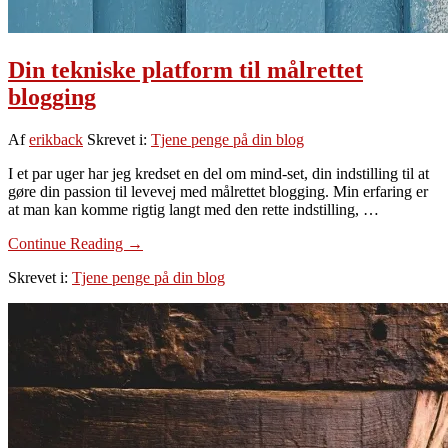
Din tekniske platform til målrettet
blogging
Af
erikback
Skrevet i:
Tjene penge på din blog
I et par uger har jeg kredset en del om mind-set, din indstilling til at
gøre din passion til levevej med målrettet blogging. Min erfaring er
at man kan komme rigtig langt med den rette indstilling, …
om
Continue Reading
→
Din
Skrevet i:
Tjene penge på din blog
tekniske
platform
til
målrettet
blogging