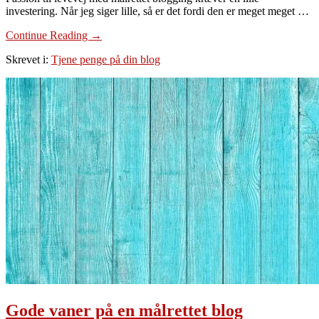
investering. Når jeg siger lille, så er det fordi den er meget meget …
om
Continue Reading
→
Prisen
Skrevet i:
Tjene penge på din blog
på
en
blog
du
kan
leve
af
Gode vaner på en målrettet blog