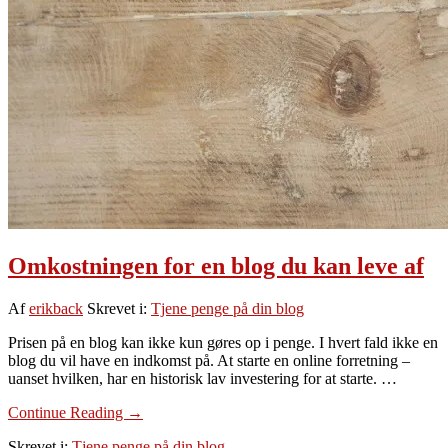
Omkostningen for en blog du kan leve af
Af
erikback
Skrevet i:
Tjene penge på din blog
Prisen på en blog kan ikke kun gøres op i penge. I hvert fald ikke en
blog du vil have en indkomst på. At starte en online forretning –
uanset hvilken, har en historisk lav investering for at starte. …
om
Continue Reading
→
Omkostningen
Skrevet i:
Tjene penge på din blog
for