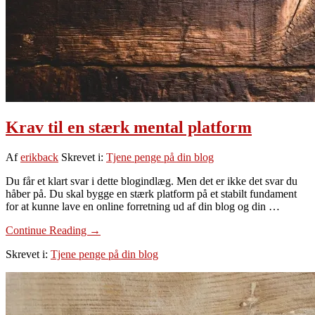
Krav til en stærk mental platform
Af
erikback
Skrevet i:
Tjene penge på din blog
Du får et klart svar i dette blogindlæg. Men det er ikke det svar du
håber på. Du skal bygge en stærk platform på et stabilt fundament
for at kunne lave en online forretning ud af din blog og din …
om
Continue Reading
→
Krav
Skrevet i:
Tjene penge på din blog
til
en
stærk
mental
platform