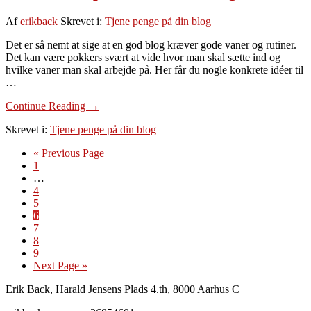
Af
erikback
Skrevet i:
Tjene penge på din blog
Det er så nemt at sige at en god blog kræver gode vaner og rutiner.
Det kan være pokkers svært at vide hvor man skal sætte ind og
hvilke vaner man skal arbejde på. Her får du nogle konkrete idéer til
…
om
Continue Reading
→
Gode
Skrevet i:
Tjene penge på din blog
vaner
på
Go
«
Previous Page
en
Side
to
1
målrettet
Interim
…
blog
pages
Side
4
omitted
Side
5
Side
6
Side
7
Side
8
Side
9
Go
Next Page »
to
Footer
Erik Back, Harald Jensens Plads 4.th, 8000 Aarhus C