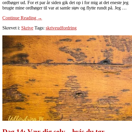
ordbøger ud. For et par år siden gik det op i for mig at det eneste jeg
brugte mine ordbøger til var at samle støv og flytte rundt på. Jeg …
om
Continue Reading
→
Dag
Skrevet i:
Skrive
Tags:
skriveudfordring
15:
Brug
din
ordbog
–
du
bliver
klogere
af
det
Dag 14: Vær dig selv – hvis du tør