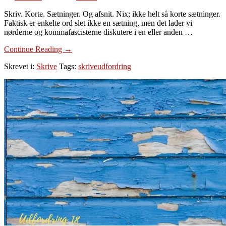
Skriv. Korte. Sætninger. Og afsnit. Nix; ikke helt så korte sætninger.
Faktisk er enkelte ord slet ikke en sætning, men det lader vi
nørderne og kommafascisterne diskutere i en eller anden …
om
Continue Reading
→
Dag
Skrevet i:
Skrive
Tags:
skriveudfordring
19:
Skriv
korte
sætninger