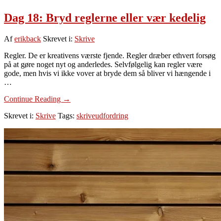
Dag 18: Bryd reglerne eller vær kedelig
Af
erikback
Skrevet i:
Skrive
Regler. De er kreativens værste fjende. Regler dræber ethvert forsøg
på at gøre noget nyt og anderledes. Selvfølgelig kan regler være
gode, men hvis vi ikke vover at bryde dem så bliver vi hængende i
…
om
Continue Reading
→
Dag
Skrevet i:
Skrive
Tags:
skriveudfordring
18:
Bryd
reglerne
eller
vær
kedelig