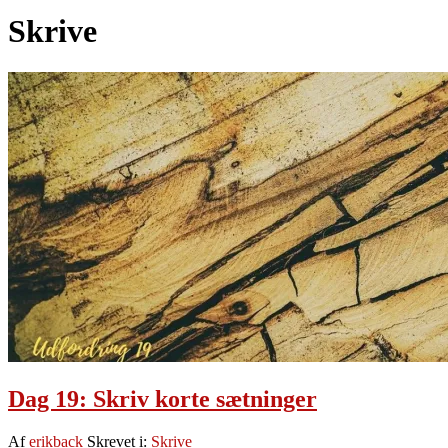
Skrive
Dag 19: Skriv korte sætninger
Af
erikback
Skrevet i:
Skrive