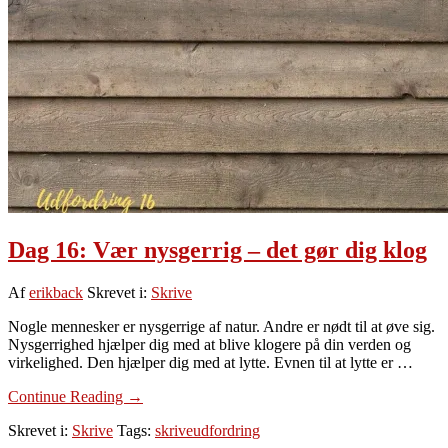
undgå
når
du
skriver
Dag 16: Vær nysgerrig – det gør dig klog
Af
erikback
Skrevet i:
Skrive
Nogle mennesker er nysgerrige af natur. Andre er nødt til at øve sig.
Nysgerrighed hjælper dig med at blive klogere på din verden og
virkelighed. Den hjælper dig med at lytte. Evnen til at lytte er …
om
Continue Reading
→
Dag
Skrevet i:
Skrive
Tags:
skriveudfordring
16: