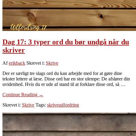
Dag 17: 3 typer ord du bør undgå når du
skriver
Af
erikback
Skrevet i:
Skrive
Der er særligt tre slags ord du kan arbejde med for at gøre dine
tekster lettere at læse. Disse ord har en stor ulempe: De afslører din
uvidenhed. Hvis du er ude af stand til at forklare disse ord, så …
om
Continue Reading
→
Dag
Skrevet i:
Skrive
Tags:
skriveudfordring
17:
3
typer
ord
du
bør