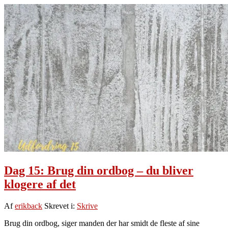
Vær
nysgerrig
–
det
gør
dig
klog
Dag 15: Brug din ordbog – du bliver
klogere af det
Af
erikback
Skrevet i:
Skrive
Brug din ordbog, siger manden der har smidt de fleste af sine