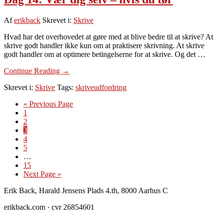
Af
erikback
Skrevet i:
Skrive
Hvad har det overhovedet at gøre med at blive bedre til at skrive? At
skrive godt handler ikke kun om at praktisere skrivning. At skrive
godt handler om at optimere betingelserne for at skrive. Og det …
om
Continue Reading
→
Dag
Skrevet i:
Skrive
Tags:
skriveudfordring
14:
Vær
Go
«
Previous Page
dig
Side
to
1
selv
Side
2
–
Side
3
hvis
Side
4
du
Side
5
tør
Interim
…
pages
Side
15
omitted
Go
Next Page »
to
Footer
Erik Back, Harald Jensens Plads 4.th, 8000 Aarhus C
erikback.com · cvr 26854601