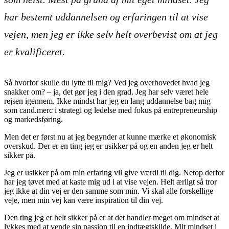
har bestemt uddannelsen og erfaringen til at vise
vejen, men jeg er ikke selv helt overbevist om at jeg
er kvalificeret.
Så hvorfor skulle du lytte til mig? Ved jeg overhovedet hvad jeg
snakker om? – ja, det gør jeg i den grad. Jeg har selv været hele
rejsen igennem. Ikke mindst har jeg en lang uddannelse bag mig
som cand.merc i strategi og ledelse med fokus på entrepreneurship
og markedsføring.
Men det er først nu at jeg begynder at kunne mærke et økonomisk
overskud. Der er en ting jeg er usikker på og en anden jeg er helt
sikker på.
Jeg er usikker på om min erfaring vil give værdi til dig. Netop derfor
har jeg tøvet med at kaste mig ud i at vise vejen. Helt ærligt så tror
jeg ikke at din vej er den samme som min. Vi skal alle forskellige
veje, men min vej kan være inspiration til din vej.
Den ting jeg er helt sikker på er at det handler meget om mindset at
lykkes med at vende sin passion til en indtægtskilde. Mit mindset i