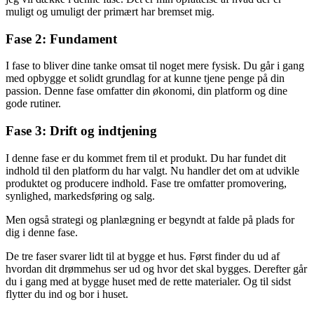
muligt og umuligt der primært har bremset mig.
Fase 2: Fundament
I fase to bliver dine tanke omsat til noget mere fysisk. Du går i gang
med opbygge et solidt grundlag for at kunne tjene penge på din
passion. Denne fase omfatter din økonomi, din platform og dine
gode rutiner.
Fase 3: Drift og indtjening
I denne fase er du kommet frem til et produkt. Du har fundet dit
indhold til den platform du har valgt. Nu handler det om at udvikle
produktet og producere indhold. Fase tre omfatter promovering,
synlighed, markedsføring og salg.
Men også strategi og planlægning er begyndt at falde på plads for
dig i denne fase.
De tre faser svarer lidt til at bygge et hus. Først finder du ud af
hvordan dit drømmehus ser ud og hvor det skal bygges. Derefter går
du i gang med at bygge huset med de rette materialer. Og til sidst
flytter du ind og bor i huset.