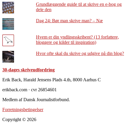
Grundlæggende guide til at skrive en e-bog og
dele den
Dag 24: Bør man skrive man? – Næ
Hvem er din yndlingsskribent? (13 forfattere,
bloggere og kilder til inspiration)
Hvor ofte skal du skrive og udgive på din blog?
30-dages skriveudfordring
Footer
Erik Back, Harald Jensens Plads 4.th, 8000 Aarhus C
erikback.com · cvr 26854601
Medlem af Dansk Journalistforbund.
Forretningsbetingelser
Copyright © 2026