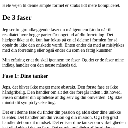
Hele vejen til denne simple formel er straks lidt mere kompliceret.
De 3 faser
Jeg ser tre grundlæggende faser du må igennem før du når til
resultatet hvor begge parter får noget ud af din forretning. Det
hjælper ikke at du kun har fokus på en af delene i formlen for så
opnår du ikke den ønskede værdi. Enten ender du med at mislykkes
med din forretning eller også ender du som en fattig kunstner.
Min erfaring er at du skal igennem tre faser. Og det er de faser mine
indlæg handler om den næste måneds tid.
Fase 1: Dine tanker
Jeps, det bliver ikke meget mere abstrakt. Den første fase er ikke
håndgribelig. Den handler om alt det der foregår inden i dit hoved.
Fasen omfatter din opfattelse af dig selv og din omverden. Og ikke
mindst dit syn på fysiske ting.
Det er i denne fase du finder din passion og afdækker dine unikke
talenter. Det handler om din vision og din mission. Og i høj grad
handler det om dit mindset. Det er især dine tanker om virkeligheden
jeg vil dække i denne fase. Det er min opfattelse af hvad der er