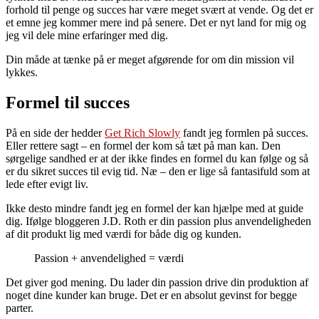
forhold til penge og succes har være meget svært at vende. Og det er
et emne jeg kommer mere ind på senere. Det er nyt land for mig og
jeg vil dele mine erfaringer med dig.
Din måde at tænke på er meget afgørende for om din mission vil
lykkes.
Formel til succes
På en side der hedder
Get Rich Slowly
fandt jeg formlen på succes.
Eller rettere sagt – en formel der kom så tæt på man kan. Den
sørgelige sandhed er at der ikke findes en formel du kan følge og så
er du sikret succes til evig tid. Næ – den er lige så fantasifuld som at
lede efter evigt liv.
Ikke desto mindre fandt jeg en formel der kan hjælpe med at guide
dig. Ifølge bloggeren J.D. Roth er din passion plus anvendeligheden
af dit produkt lig med værdi for både dig og kunden.
Passion + anvendelighed = værdi
Det giver god mening. Du lader din passion drive din produktion af
noget dine kunder kan bruge. Det er en absolut gevinst for begge
parter.