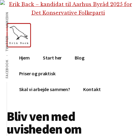
Additional
Skip
Gå
Skip
til
direkte
to
menu
LINKEDIN
indhold
til
footer
primær
sidebar
TWITTER
Erik
Tekstforfatter,
Hjem
Start her
Blog
Back
content
FACEBOOK
creation,
Priser og praktisk
blog,
e-
Skal vi arbejde sammen?
Kontakt
mail,
sociale
Bliv ven med
medier
uvisheden om