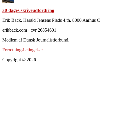
30-dages skriveudfordring
Footer
Erik Back, Harald Jensens Plads 4.th, 8000 Aarhus C
erikback.com · cvr 26854601
Medlem af Dansk Journalistforbund.
Forretningsbetingelser
Copyright © 2026