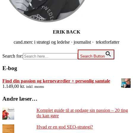
ERIK BACK
cand.merc i strategi og ledelse · journalist · tekstforfatter
Search for:
Search Button
E-bog
Find din passion og kerneværdier + personlig samtale
1.149,00
kr.
inkl. moms
Andre læser…
Komplet guide til at opdage sin passion – 20 ting
du kan gøre
Hvad er en god SEO-strategi?