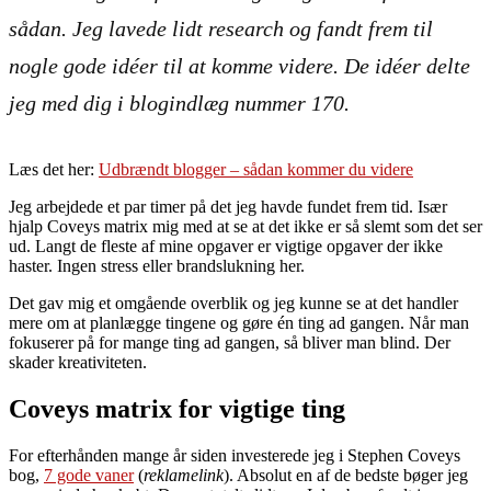
sådan. Jeg lavede lidt research og fandt frem til
nogle gode idéer til at komme videre. De idéer delte
jeg med dig i blogindlæg nummer 170.
Læs det her:
Udbrændt blogger – sådan kommer du videre
Jeg arbejdede et par timer på det jeg havde fundet frem tid. Især
hjalp Coveys matrix mig med at se at det ikke er så slemt som det ser
ud. Langt de fleste af mine opgaver er vigtige opgaver der ikke
haster. Ingen stress eller brandslukning her.
Det gav mig et omgående overblik og jeg kunne se at det handler
mere om at planlægge tingene og gøre én ting ad gangen. Når man
fokuserer på for mange ting ad gangen, så bliver man blind. Der
skader kreativiteten.
Coveys matrix for vigtige ting
For efterhånden mange år siden investerede jeg i Stephen Coveys
bog,
7 gode vaner
(
reklamelink
). Absolut en af de bedste bøger jeg