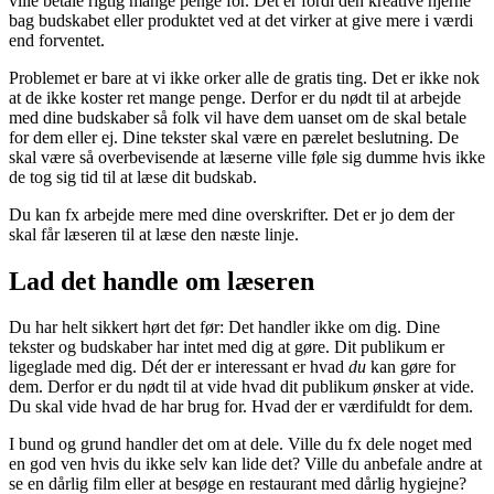
ville betale rigtig mange penge for. Det er fordi den kreative hjerne
bag budskabet eller produktet ved at det virker at give mere i værdi
end forventet.
Problemet er bare at vi ikke orker alle de gratis ting. Det er ikke nok
at de ikke koster ret mange penge. Derfor er du nødt til at arbejde
med dine budskaber så folk vil have dem uanset om de skal betale
for dem eller ej. Dine tekster skal være en pærelet beslutning. De
skal være så overbevisende at læserne ville føle sig dumme hvis ikke
de tog sig tid til at læse dit budskab.
Du kan fx arbejde mere med dine overskrifter. Det er jo dem der
skal får læseren til at læse den næste linje.
Lad det handle om læseren
Du har helt sikkert hørt det før: Det handler ikke om dig. Dine
tekster og budskaber har intet med dig at gøre. Dit publikum er
ligeglade med dig. Dét der er interessant er hvad
du
kan gøre for
dem. Derfor er du nødt til at vide hvad dit publikum ønsker at vide.
Du skal vide hvad de har brug for. Hvad der er værdifuldt for dem.
I bund og grund handler det om at dele. Ville du fx dele noget med
en god ven hvis du ikke selv kan lide det? Ville du anbefale andre at
se en dårlig film eller at besøge en restaurant med dårlig hygiejne?