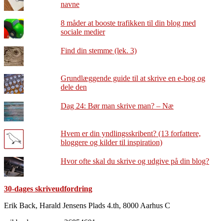
navne
8 måder at booste trafikken til din blog med
sociale medier
Find din stemme (lek. 3)
Grundlæggende guide til at skrive en e-bog og
dele den
Dag 24: Bør man skrive man? – Næ
Hvem er din yndlingsskribent? (13 forfattere,
bloggere og kilder til inspiration)
Hvor ofte skal du skrive og udgive på din blog?
30-dages skriveudfordring
Footer
Erik Back, Harald Jensens Plads 4.th, 8000 Aarhus C