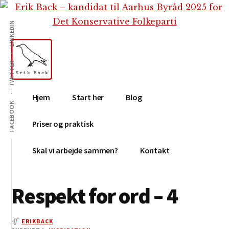
Additional
Skip
Gå
Skip
til
direkte
to
menu
LINKEDIN
indhold
til
footer
primær
sidebar
TWITTER
Erik
Tekstforfatter,
Hjem
Start her
Blog
Back
content
FACEBOOK
creation,
Priser og praktisk
blog,
e-
Skal vi arbejde sammen?
Kontakt
mail,
sociale
Respekt for ord – 4
medier
Af
ERIKBACK