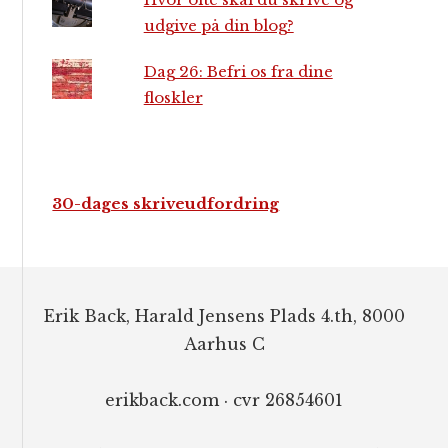
udgive på din blog?
Dag 26: Befri os fra dine
floskler
30-dages skriveudfordring
Footer
Erik Back, Harald Jensens Plads 4.th, 8000
Aarhus C
erikback.com · cvr 26854601