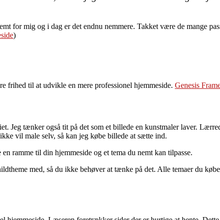
nemt for mig og i dag er det endnu nemmere. Takket være de mange pass
eside
)
e frihed til at udvikle en mere professionel hjemmeside.
Genesis Fram
iet. Jeg tænker også tit på det som et billede en kunstmaler laver. Læ
kke vil male selv, så kan jeg købe billede at sætte ind.
n ramme til din hjemmeside og et tema du nemt kan tilpasse.
hildtheme med, så du ikke behøver at tænke på det. Alle temaer du køber
l hjemmeside. Læseren foretrækker sider der er hurtige at hente. Dett