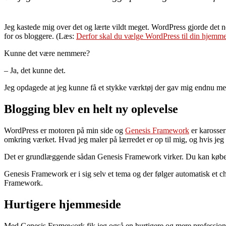
Jeg kastede mig over det og lærte vildt meget. WordPress gjorde det 
for os bloggere. (Læs:
Derfor skal du vælge WordPress til din hjemm
Kunne det være nemmere?
– Ja, det kunne det.
Jeg opdagede at jeg kunne få et stykke værktøj der gav mig endnu mer
Blogging blev en helt ny oplevelse
WordPress er motoren på min side og
Genesis Framework
er karosser
omkring værket. Hvad jeg maler på lærredet er op til mig, og hvis jeg i
Det er grundlæggende sådan Genesis Framework virker. Du kan købe e
Genesis Framework er i sig selv et tema og der følger automatisk et c
Framework.
Hurtigere hjemmeside
Med Genesis Framework fik jeg også en hurtigere og mere professione