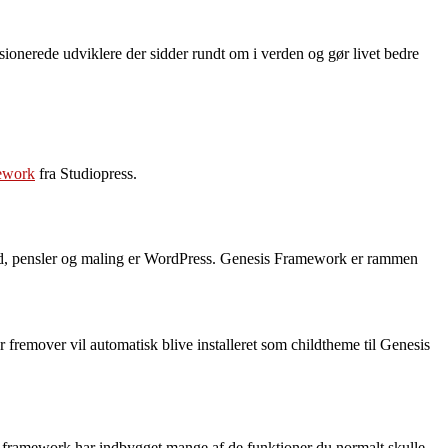
ionerede udviklere der sidder rundt om i verden og gør livet bedre
ework
fra Studiopress.
rred, pensler og maling er WordPress. Genesis Framework er rammen
 fremover vil automatisk blive installeret som childtheme til Genesis
e framework har indbygget mange af de funktioner du normalt skulle