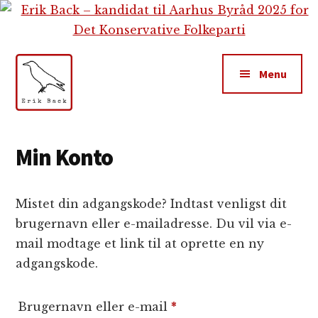
Additional
Skip
Gå
Skip
til
direkte
to
menu
indhold
til
footer
primær
Menu
sidebar
Erik
Tekstforfatter,
Back
content
Min Konto
creation,
blog,
Mistet din adgangskode? Indtast venligst dit
e-
brugernavn eller e-mailadresse. Du vil via e-
mail,
mail modtage et link til at oprette en ny
sociale
adgangskode.
medier
Påkrævet
Brugernavn eller e-mail
*