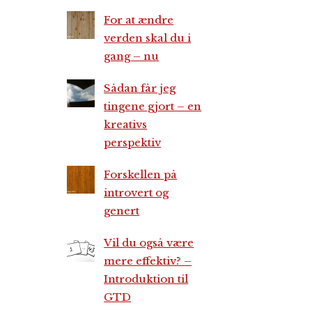
For at ændre
verden skal du i
gang – nu
Sådan får jeg
tingene gjort – en
kreativs
perspektiv
Forskellen på
introvert og
genert
Vil du også være
mere effektiv? –
Introduktion til
GTD