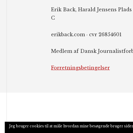
Erik Back, Harald Jensens Plads
C
erikback.com · cvr 26854601
Medlem af Dansk Journalistfor
Forretningsbetingelser
Jeg bruger cookies til at måle hvordan mine besøgende bruger side
COPYRIGHT © 2026