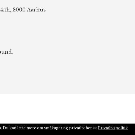
 4.th, 8000 Aarhus
bund.
n. Du kan læse mere om småkager og privatliv her >>
Privatlivspolitik