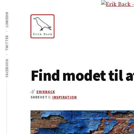
Additional
Skip
Gå
Skip
til
direkte
to
LINKEDIN
menu
indhold
til
footer
primær
sidebar
TWITTER
Erik
Tekstforfatter,
Back
content
creation,
FACEBOOK
Find modet til a
blog,
e-
mail,
Af
ERIKBACK
sociale
SKREVET I:
INSPIRATION
medier