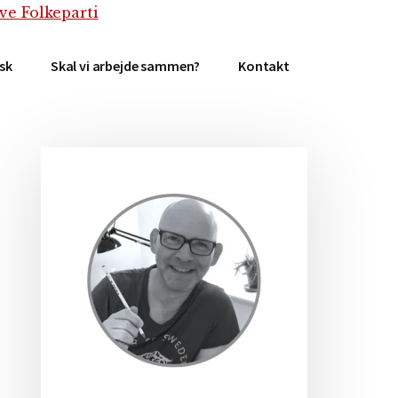
isk
Skal vi arbejde sammen?
Kontakt
Primær
Sidebar