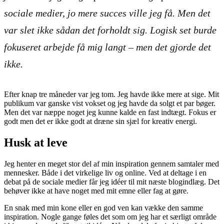
sociale medier, jo mere succes ville jeg få. Men det
var slet ikke sådan det forholdt sig. Logisk set burde
fokuseret arbejde få mig langt – men det gjorde det
ikke.
Efter knap tre måneder var jeg tom. Jeg havde ikke mere at sige. Mit
publikum var ganske vist vokset og jeg havde da solgt et par bøger.
Men det var næppe noget jeg kunne kalde en fast indtægt. Fokus er
godt men det er ikke godt at dræne sin sjæl for kreativ energi.
Husk at leve
Jeg henter en meget stor del af min inspiration gennem samtaler med
mennesker. Både i det virkelige liv og online. Ved at deltage i en
debat på de sociale medier får jeg idéer til mit næste blogindlæg. Det
behøver ikke at have noget med mit emne eller fag at gøre.
En snak med min kone eller en god ven kan vække den samme
inspiration. Nogle gange føles det som om jeg har et særligt område