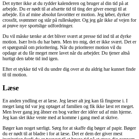
Det nytter ikke at du rydder kalenderen og bruger al din tid på at
arbejde. Du er nødt til at afsætte tid til ting der giver energi til at
arbejde. En af mine absolut favoritter er motion. Jeg løber, dyrker
crossfit, svømmer og står på rulleskøjter. Og jeg går ikke af vejen for
at prøve nye sportslige udfordringer.
Du vil måske tænke at det bliver svært at presse tid ind til at dyrke
motion. Især hvis du har børn. Men tro mig, det er ikke svært. Det er
et spørgsmål om prioritering. Når du prioriterer motion vil du
opdage at du får meget mere lavet når du arbejder. Du tjener altså
hurtigt den tabte tid ind igen.
Efter et stykke tid vil du undre dig over at du aldrig har kunnet finde
til til motion.
Læse
En anden yndling er at læse. Jeg læser alt jeg kan få fingrene i. I
meget lang tid var jeg optaget af familien og fik ikke læst ret meget.
Men hver gang jeg åbner en bog vælter der idéer ud af min hjerne.
Jeg kan slet ikke vente med at komme i gang med at skrive.
Bøger kan noget særligt. Sørg for at skaffe dig bøger af papir. Bøger
du er nødt til at bladre i for at læse. Det er dem der giver mest