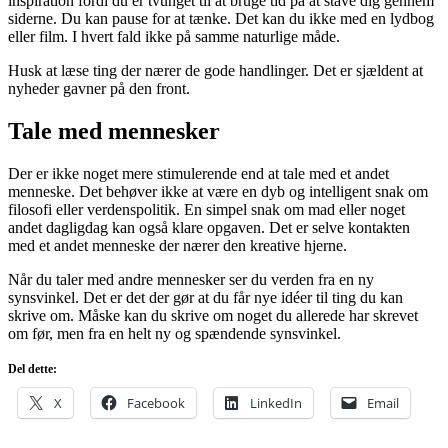
inspiration fordi du er tvunget til at bruge tid på at stave dig gennem
siderne. Du kan pause for at tænke. Det kan du ikke med en lydbog
eller film. I hvert fald ikke på samme naturlige måde.
Husk at læse ting der nærer de gode handlinger. Det er sjældent at
nyheder gavner på den front.
Tale med mennesker
Der er ikke noget mere stimulerende end at tale med et andet
menneske. Det behøver ikke at være en dyb og intelligent snak om
filosofi eller verdenspolitik. En simpel snak om mad eller noget
andet dagligdag kan også klare opgaven. Det er selve kontakten
med et andet menneske der nærer den kreative hjerne.
Når du taler med andre mennesker ser du verden fra en ny
synsvinkel. Det er det der gør at du får nye idéer til ting du kan
skrive om. Måske kan du skrive om noget du allerede har skrevet
om før, men fra en helt ny og spændende synsvinkel.
Del dette:
X
Facebook
LinkedIn
Email