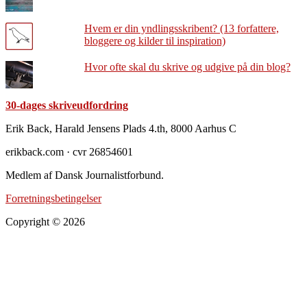
Hvem er din yndlingsskribent? (13 forfattere,
bloggere og kilder til inspiration)
Hvor ofte skal du skrive og udgive på din blog?
30-dages skriveudfordring
Footer
Erik Back, Harald Jensens Plads 4.th, 8000 Aarhus C
erikback.com · cvr 26854601
Medlem af Dansk Journalistforbund.
Forretningsbetingelser
Copyright © 2026