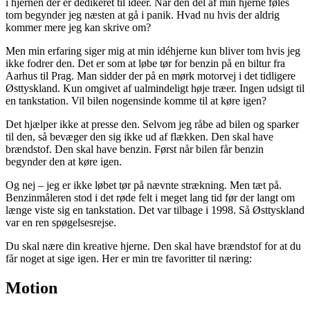
i hjernen der er dedikeret til idéer. Når den del af min hjerne føles
tom begynder jeg næsten at gå i panik. Hvad nu hvis der aldrig
kommer mere jeg kan skrive om?
Men min erfaring siger mig at min idéhjerne kun bliver tom hvis jeg
ikke fodrer den. Det er som at løbe tør for benzin på en biltur fra
Aarhus til Prag. Man sidder der på en mørk motorvej i det tidligere
Østtyskland. Kun omgivet af ualmindeligt høje træer. Ingen udsigt til
en tankstation. Vil bilen nogensinde komme til at køre igen?
Det hjælper ikke at presse den. Selvom jeg råbe ad bilen og sparker
til den, så bevæger den sig ikke ud af flækken. Den skal have
brændstof. Den skal have benzin. Først når bilen får benzin
begynder den at køre igen.
Og nej – jeg er ikke løbet tør på nævnte strækning. Men tæt på.
Benzinmåleren stod i det røde felt i meget lang tid før der langt om
længe viste sig en tankstation. Det var tilbage i 1998. Så Østtyskland
var en ren spøgelsesrejse.
Du skal nære din kreative hjerne. Den skal have brændstof for at du
får noget at sige igen. Her er min tre favoritter til næring:
Motion