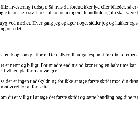
ille investering i udstyr. Så hvis du foretrækker lyd eller billeder, så e
 nogle tekniske krav. Du skal kunne redigere dit indhold og du skal være t
lt tryg ved mediet. Hver gang jeg optager noget sidder jeg og hakker og
ing ud i det.
 med en blog som platform. Den bliver dit udgangspunkt for din kommend
et er nemt og billigt. For mindre end tusind kroner og en halv time kan
et hvilken platform du vælger.
 så der er ingen undskyldning for ikke at tage første skridt mod din drøm
motiveret for at fortsætte.
 du er villig til at tage det første skridt og sætte handling bag dine ta