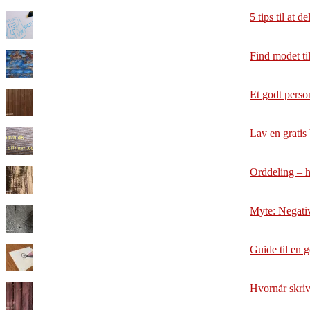
5 tips til at 
Find modet til
Et godt perso
Lav en gratis
Orddeling – h
Myte: Negativ
Guide til en 
Hvornår skriv