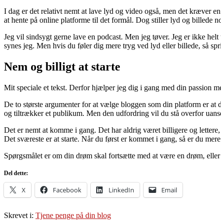
I dag er det relativt nemt at lave lyd og video også, men det kræver en l
at hente på online platforme til det formål. Dog stiller lyd og billede
Jeg vil sindsygt gerne lave en podcast. Men jeg tøver. Jeg er ikke he
synes jeg. Men hvis du føler dig mere tryg ved lyd eller billede, så spr
Nem og billigt at starte
Mit speciale et tekst. Derfor hjælper jeg dig i gang med din passion
De to største argumenter for at vælge bloggen som din platform er at d
og tiltrækker et publikum. Men den udfordring vil du stå overfor uans
Det er nemt at komme i gang. Det har aldrig været billigere og lettere,
Det sværeste er at starte. Når du først er kommet i gang, så er du mere 
Spørgsmålet er om din drøm skal fortsætte med at være en drøm, eller om
Del dette:
X
Facebook
LinkedIn
Email
Skrevet i:
Tjene penge på din blog