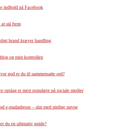
dele indhold på Facebook
 at stå frem
nligt brand kræver handling
 blog og mist kontrollen
vor god er du til sammensatte ord?
e opslag er mest populære på sociale medier
god e-mailadresse – slut med pinlige navne
er du en ultimativ guide?