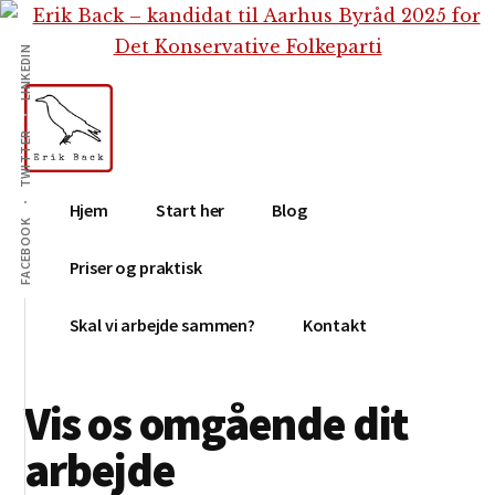
Additional
Skip
Gå
Skip
til
direkte
to
menu
LINKEDIN
indhold
til
footer
primær
sidebar
TWITTER
Erik
Tekstforfatter,
Hjem
Start her
Blog
Back
content
FACEBOOK
creation,
Priser og praktisk
blog,
e-
Skal vi arbejde sammen?
Kontakt
mail,
sociale
Vis os omgående dit
medier
arbejde