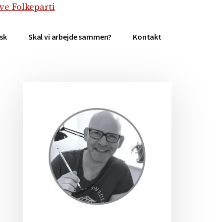
isk
Skal vi arbejde sammen?
Kontakt
Primær
Sidebar