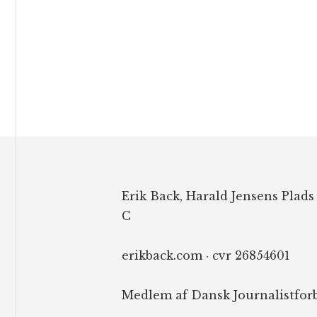
Footer
Erik Back, Harald Jensens Plads
C
erikback.com · cvr 26854601
Medlem af Dansk Journalistfor