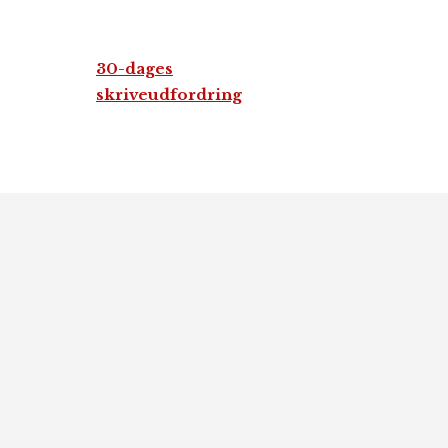
30-dages
skriveudfordring