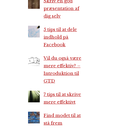
Skriv en god
præsentation af
dig selv
5 tips til at dele
indhold på
Facebook
Vil du også være
mere effektiv? –
Introduktion til
GTD
7 tips til at skrive
mere effektivt
Find modet til at
stå frem