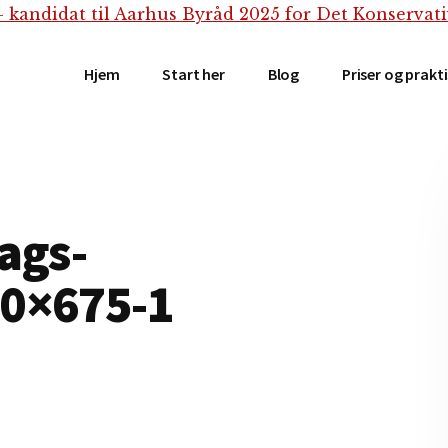
Hjem
Start her
Blog
Priser og prakt
ags-
00×675-1