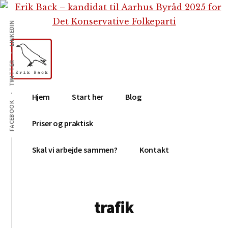
Additional
Skip
Skip
til
to
menu
LINKEDIN
indhold
footer
TWITTER
Erik
Tekstforfatter,
Hjem
Start her
Blog
Back
content
FACEBOOK
creation,
Priser og praktisk
blog,
e-
Skal vi arbejde sammen?
Kontakt
mail,
sociale
medier
trafik