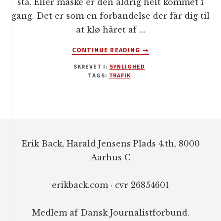
stå. Eller måske er den aldrig helt kommet i
gang. Det er som en forbandelse der får dig til
at klø håret af …
OM
CONTINUE READING
→
SÅDAN
SKREVET I:
SYNLIGHED
FÅR
TAGS:
TRAFIK
DU
MERE
TRAFIK
TIL
Footer
DIN
HJEMMESIDE
Erik Back, Harald Jensens Plads 4.th, 8000
Aarhus C
erikback.com · cvr 26854601
Medlem af Dansk Journalistforbund.