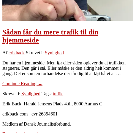
Sådan får du mere trafik til din
hjemmeside
Af
erikback
Skrevet i:
Synlighed
Du har en hjemmeside. Men før eller siden oplever du at trafikken
stagnerer. Den går i stå. Eller måske er den aldrig helt kommet i
gang. Det er som en forbandelse der får dig til at klø håret af …
om
Continue Reading
→
Sådan
Skrevet i:
Synlighed
Tags:
trafik
får
du
Footer
Erik Back, Harald Jensens Plads 4.th, 8000 Aarhus C
mere
trafik
erikback.com · cvr 26854601
til
din
Medlem af Dansk Journalistforbund.
hjemmeside