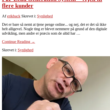
flere kunder
Af
erikback
Skrevet i:
Synlighed
Det er bare så nemt at tjene penge online... og nej, det er det så ikke
helt alligevel. Nogle ting er blevet nemmere på grund af den digitale
udvikling, men andre er præcis som de altid har …
om
Continue Reading
→
P2P
Skrevet i:
Synlighed
Lead
Generation
System
–
vejen
til
flere
kunder