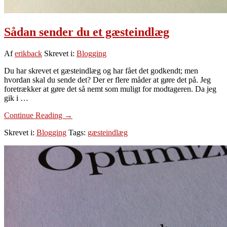
Sådan sender du et gæsteindlæg
Af
erikback
Skrevet i:
Blogging
Du har skrevet et gæsteindlæg og har fået det godkendt; men
hvordan skal du sende det? Der er flere måder at gøre det på. Jeg
foretrækker at gøre det så nemt som muligt for modtageren. Da jeg
gik i …
om
Continue Reading
→
Sådan
Skrevet i:
Blogging
Tags:
gæsteindlæg
sender
du
et
gæsteindlæg