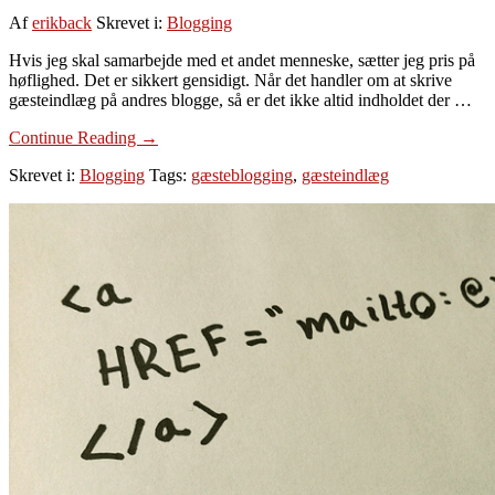
Af
erikback
Skrevet i:
Blogging
Hvis jeg skal samarbejde med et andet menneske, sætter jeg pris på
høflighed. Det er sikkert gensidigt. Når det handler om at skrive
gæsteindlæg på andres blogge, så er det ikke altid indholdet der …
om
Continue Reading
→
Sådan
Skrevet i:
Blogging
Tags:
gæsteblogging
,
gæsteindlæg
bliver
du
en
høflig
(og
succesfuld)
gæsteblogger