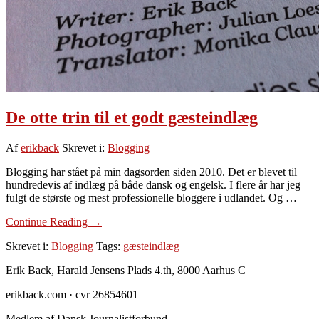
De otte trin til et godt gæsteindlæg
Af
erikback
Skrevet i:
Blogging
Blogging har stået på min dagsorden siden 2010. Det er blevet til
hundredevis af indlæg på både dansk og engelsk. I flere år har jeg
fulgt de største og mest professionelle bloggere i udlandet. Og …
om
Continue Reading
→
De
Skrevet i:
Blogging
Tags:
gæsteindlæg
otte
trin
Footer
Erik Back, Harald Jensens Plads 4.th, 8000 Aarhus C
til
et
erikback.com · cvr 26854601
godt
gæsteindlæg
Medlem af Dansk Journalistforbund.