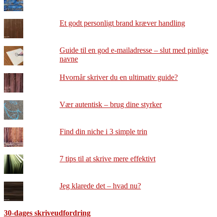
Et godt personligt brand kræver handling
Guide til en god e-mailadresse – slut med pinlige
navne
Hvornår skriver du en ultimativ guide?
Vær autentisk – brug dine styrker
Find din niche i 3 simple trin
7 tips til at skrive mere effektivt
Jeg klarede det – hvad nu?
30-dages skriveudfordring