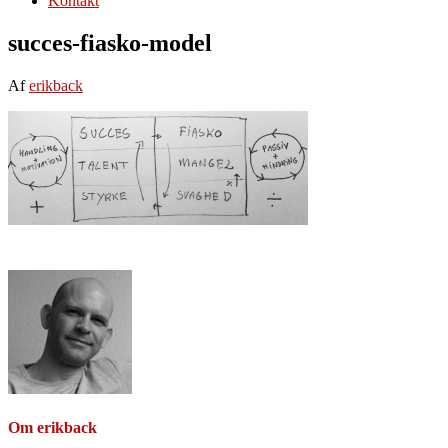
Kontakt
succes-fiasko-model
Af
erikback
Om
erikback