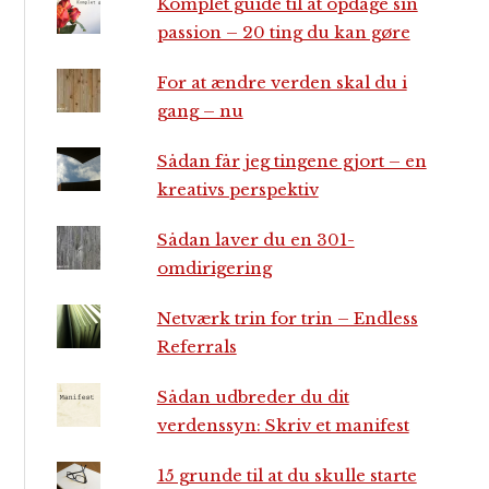
Komplet guide til at opdage sin
passion – 20 ting du kan gøre
For at ændre verden skal du i
gang – nu
Sådan får jeg tingene gjort – en
kreativs perspektiv
Sådan laver du en 301-
omdirigering
Netværk trin for trin – Endless
Referrals
Sådan udbreder du dit
verdenssyn: Skriv et manifest
15 grunde til at du skulle starte