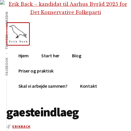
Additional
Skip
Gå
Skip
til
direkte
to
menu
LINKEDIN
indhold
til
footer
primær
sidebar
TWITTER
Erik
Tekstforfatter,
Hjem
Start her
Blog
Back
content
FACEBOOK
creation,
Priser og praktisk
blog,
e-
Skal vi arbejde sammen?
Kontakt
mail,
sociale
gaesteindlaeg
medier
Af
ERIKBACK