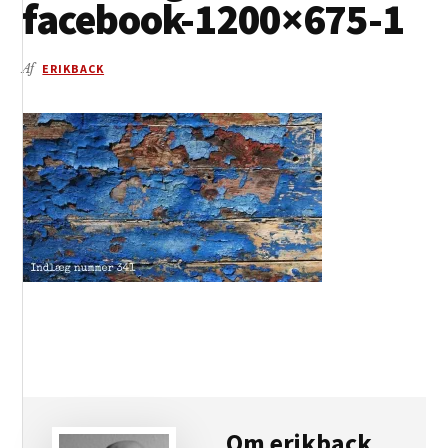
facebook-1200×675-1
Af
ERIKBACK
Om
erikback