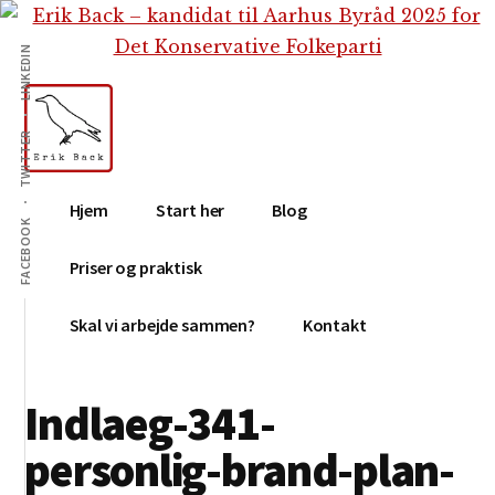
Additional
Skip
Gå
Skip
til
direkte
to
menu
LINKEDIN
indhold
til
footer
primær
sidebar
TWITTER
Erik
Tekstforfatter,
Hjem
Start her
Blog
Back
content
FACEBOOK
creation,
Priser og praktisk
blog,
e-
Skal vi arbejde sammen?
Kontakt
mail,
sociale
Indlaeg-341-
medier
personlig-brand-plan-