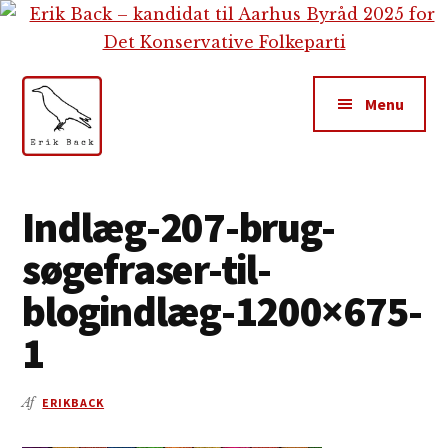
Additional
Skip
Gå
Skip
til
direkte
to
menu
indhold
til
footer
primær
Menu
sidebar
Erik
Tekstforfatter,
Back
content
Indlæg-207-brug-
creation,
søgefraser-til-
blog,
e-
blogindlæg-1200×675-
mail,
1
sociale
medier
Af
ERIKBACK