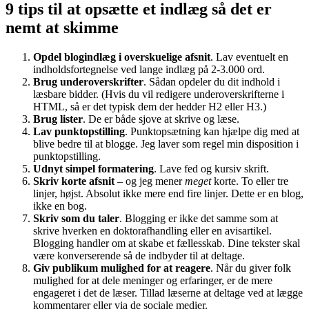
9 tips til at opsætte et indlæg så det er
nemt at skimme
Opdel blogindlæg i overskuelige afsnit
. Lav eventuelt en
indholdsfortegnelse ved lange indlæg på 2-3.000 ord.
Brug underoverskrifter
. Sådan opdeler du dit indhold i
læsbare bidder. (Hvis du vil redigere underoverskrifterne i
HTML, så er det typisk dem der hedder H2 eller H3.)
Brug lister
. De er både sjove at skrive og læse.
Lav punktopstilling
. Punktopsætning kan hjælpe dig med at
blive bedre til at blogge. Jeg laver som regel min disposition i
punktopstilling.
Udnyt simpel formatering
. Lave fed og kursiv skrift.
Skriv korte afsnit
– og jeg mener
meget
korte. To eller tre
linjer, højst. Absolut ikke mere end fire linjer. Dette er en blog,
ikke en bog.
Skriv som du taler
. Blogging er ikke det samme som at
skrive hverken en doktorafhandling eller en avisartikel.
Blogging handler om at skabe et fællesskab. Dine tekster skal
være konverserende så de indbyder til at deltage.
Giv publikum mulighed for at reagere
. Når du giver folk
mulighed for at dele meninger og erfaringer, er de mere
engageret i det de læser. Tillad læserne at deltage ved at lægge
kommentarer eller via de sociale medier.