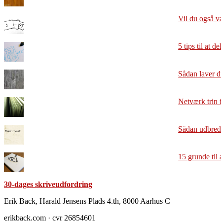
Vil du også v
5 tips til at 
Sådan laver d
Netværk trin f
Sådan udbrede
15 grunde til 
30-dages skriveudfordring
Footer
Erik Back, Harald Jensens Plads 4.th, 8000 Aarhus C
erikback.com · cvr 26854601