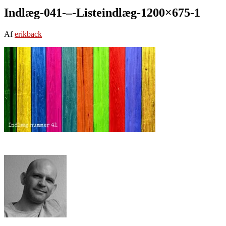
Indlæg-041-–-Listeindlæg-1200×675-1
Af
erikback