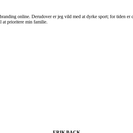
randing online. Derudover er jeg vild med at dyrke sport; for tiden er d
 at prioritere min familie.
ERIK BACK