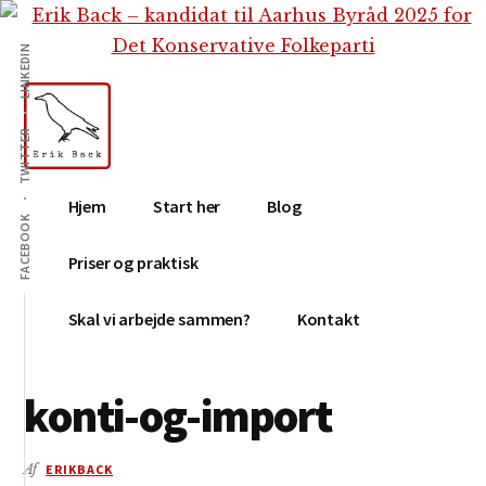
Additional
Skip
Gå
Skip
til
direkte
to
menu
LINKEDIN
indhold
til
footer
primær
sidebar
TWITTER
Erik
Tekstforfatter,
Hjem
Start her
Blog
Back
content
FACEBOOK
creation,
Priser og praktisk
blog,
e-
Skal vi arbejde sammen?
Kontakt
mail,
sociale
konti-og-import
medier
Af
ERIKBACK