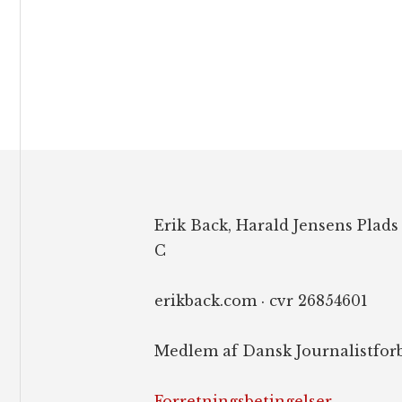
Footer
Erik Back, Harald Jensens Plads
C
erikback.com · cvr 26854601
Medlem af Dansk Journalistfor
Forretningsbetingelser