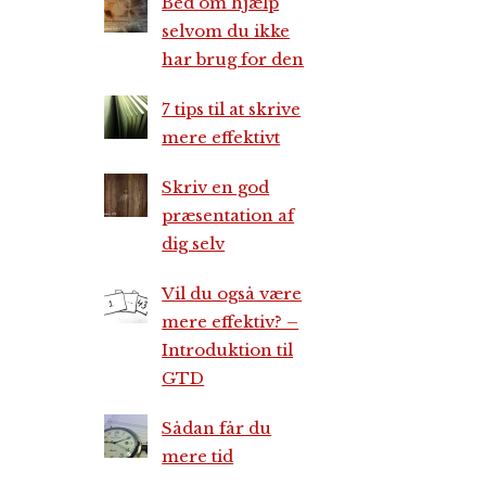
Bed om hjælp
selvom du ikke
har brug for den
7 tips til at skrive
mere effektivt
Skriv en god
præsentation af
dig selv
Vil du også være
mere effektiv? –
Introduktion til
GTD
Sådan får du
mere tid