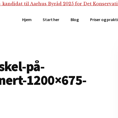
Hjem
Start her
Blog
Priser og prakt
kel-på-
enert-1200×675-