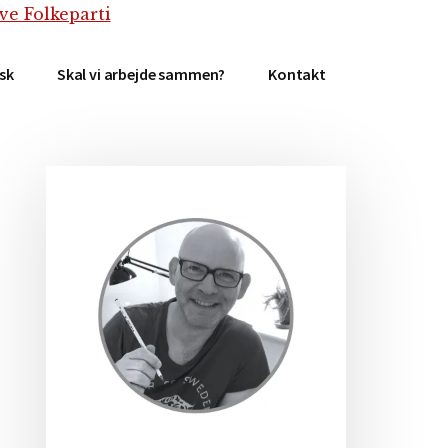
isk
Skal vi arbejde sammen?
Kontakt
Primær
Sidebar