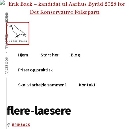
Additional
Skip
Gå
Skip
til
direkte
to
menu
LINKEDIN
indhold
til
footer
primær
sidebar
TWITTER
Erik
Tekstforfatter,
Hjem
Start her
Blog
Back
content
FACEBOOK
creation,
Priser og praktisk
blog,
e-
Skal vi arbejde sammen?
Kontakt
mail,
sociale
flere-laesere
medier
Af
ERIKBACK