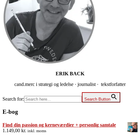
ERIK BACK
cand.merc i strategi og ledelse · journalist · tekstforfatter
Search for:
Search Button
E-bog
Find din passion og kerneværdier + personlig samtale
1.149,00
kr.
inkl. moms