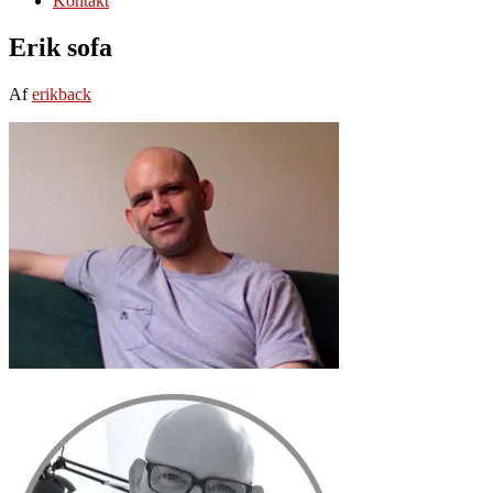
Kontakt
Erik sofa
Af
erikback
Primær
Sidebar