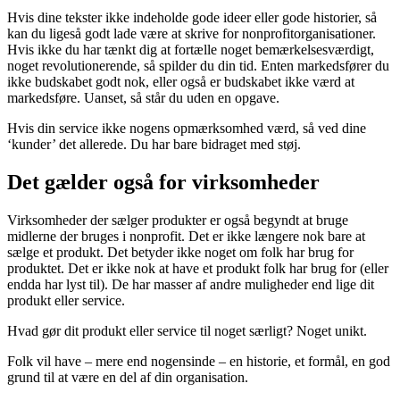
Hvis dine tekster ikke indeholde gode ideer eller gode historier, så
kan du ligeså godt lade være at skrive for nonprofitorganisationer.
Hvis ikke du har tænkt dig at fortælle noget bemærkelsesværdigt,
noget revolutionerende, så spilder du din tid. Enten markedsfører du
ikke budskabet godt nok, eller også er budskabet ikke værd at
markedsføre. Uanset, så står du uden en opgave.
Hvis din service ikke nogens opmærksomhed værd, så ved dine
‘kunder’ det allerede. Du har bare bidraget med støj.
Det gælder også for virksomheder
Virksomheder der sælger produkter er også begyndt at bruge
midlerne der bruges i nonprofit. Det er ikke længere nok bare at
sælge et produkt. Det betyder ikke noget om folk har brug for
produktet. Det er ikke nok at have et produkt folk har brug for (eller
endda har lyst til). De har masser af andre muligheder end lige dit
produkt eller service.
Hvad gør dit produkt eller service til noget særligt? Noget unikt.
Folk vil have – mere end nogensinde – en historie, et formål, en god
grund til at være en del af din organisation.