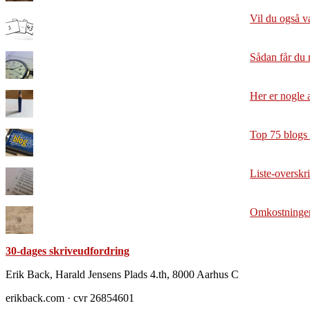
Vil du også v
Sådan får du 
Her er nogle 
Top 75 blogs
Liste-overskr
Omkostningen 
30-dages skriveudfordring
Footer
Erik Back, Harald Jensens Plads 4.th, 8000 Aarhus C
erikback.com · cvr 26854601