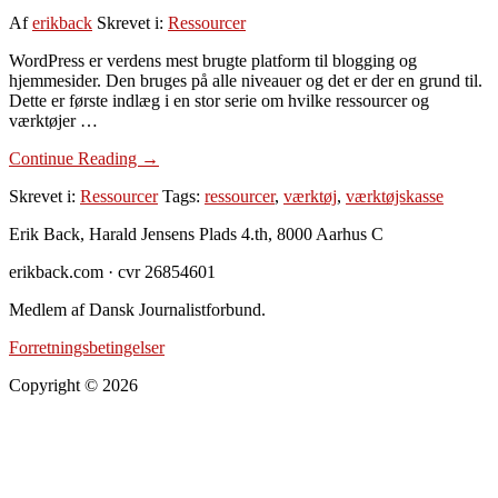
Af
erikback
Skrevet i:
Ressourcer
WordPress er verdens mest brugte platform til blogging og
hjemmesider. Den bruges på alle niveauer og det er der en grund til.
Dette er første indlæg i en stor serie om hvilke ressourcer og
værktøjer …
om
Continue Reading
→
Derfor
Skrevet i:
Ressourcer
Tags:
ressourcer
,
værktøj
,
værktøjskasse
skal
du
Footer
Erik Back, Harald Jensens Plads 4.th, 8000 Aarhus C
vælge
WordPress
erikback.com · cvr 26854601
til
din
Medlem af Dansk Journalistforbund.
hjemmeside
Forretningsbetingelser
Copyright © 2026