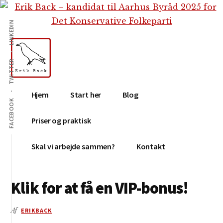
Additional
Skip
Gå
Skip
til
direkte
to
menu
LINKEDIN
indhold
til
footer
primær
sidebar
TWITTER
Erik
Tekstforfatter,
Hjem
Start her
Blog
Back
content
FACEBOOK
creation,
Priser og praktisk
blog,
e-
Skal vi arbejde sammen?
Kontakt
mail,
sociale
Klik for at få en VIP-bonus!
medier
Af
ERIKBACK