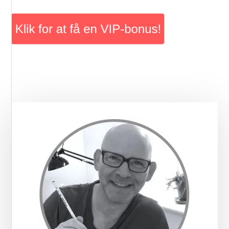
Primær
Sidebar