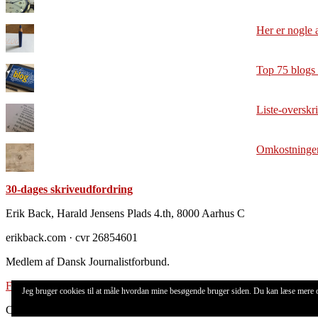
Her er nogle 
Top 75 blogs
Liste-overskr
Omkostningen 
30-dages skriveudfordring
Footer
Erik Back, Harald Jensens Plads 4.th, 8000 Aarhus C
erikback.com · cvr 26854601
Medlem af Dansk Journalistforbund.
Forretningsbetingelser
Jeg bruger cookies til at måle hvordan mine besøgende bruger siden. Du kan læse mere
Copyright © 2026