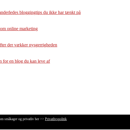
anderledes bloggingtips du ikke har tænkt på
 om online marketing
ifter der vækker nysgerrigheden
for en blog du kan leve af
 om småkager og privatliv her >>
Privatlivspolitik