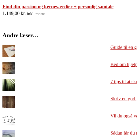
Find din passion og kerneværdier + personlig samtale
1.149,00
kr.
inkl. moms
Andre læser…
Guide til en 
Bed om hjælp
7 tips til at s
Skriv en god 
Vil du også v
Sådan får du 