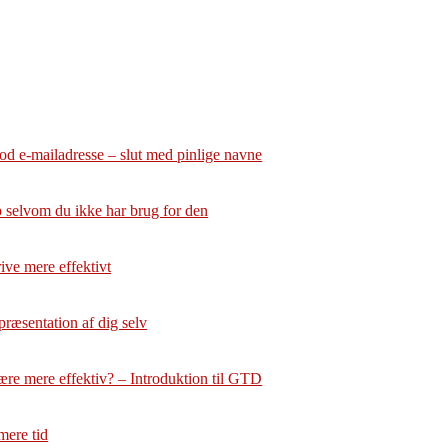
god e-mailadresse – slut med pinlige navne
 selvom du ikke har brug for den
krive mere effektivt
præsentation af dig selv
ære mere effektiv? – Introduktion til GTD
mere tid