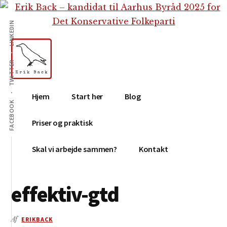
Additional
Skip
Gå
Skip
til
direkte
to
menu
LINKEDIN
indhold
til
footer
primær
sidebar
TWITTER
Erik
Tekstforfatter,
Hjem
Start her
Blog
Back
content
FACEBOOK
creation,
Priser og praktisk
blog,
e-
Skal vi arbejde sammen?
Kontakt
mail,
sociale
effektiv-gtd
medier
Af
ERIKBACK