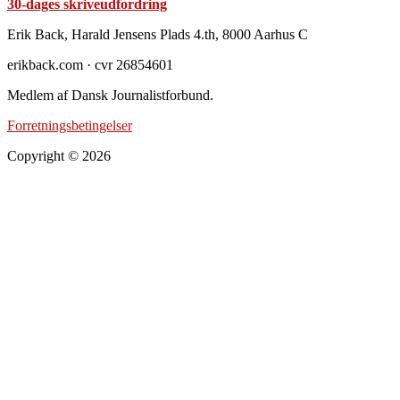
30-dages skriveudfordring
Footer
Erik Back, Harald Jensens Plads 4.th, 8000 Aarhus C
erikback.com · cvr 26854601
Medlem af Dansk Journalistforbund.
Forretningsbetingelser
Copyright © 2026