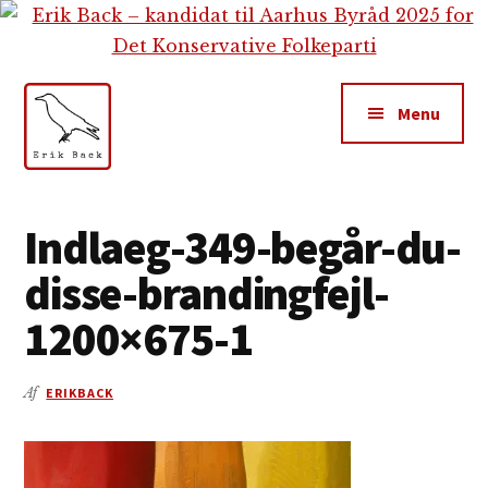
Additional
Skip
Gå
Skip
til
direkte
to
menu
indhold
til
footer
primær
Menu
sidebar
Erik
Tekstforfatter,
Back
content
Indlaeg-349-begår-du-
creation,
disse-brandingfejl-
blog,
e-
1200×675-1
mail,
sociale
Af
ERIKBACK
medier